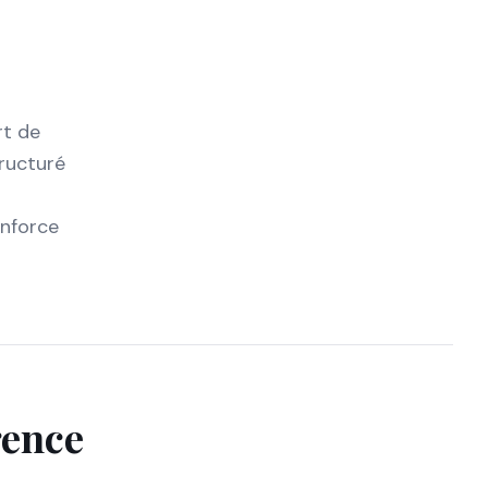
rt de
tructuré
enforce
érence