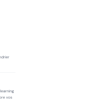
ndrier
‑learning
mpre vos