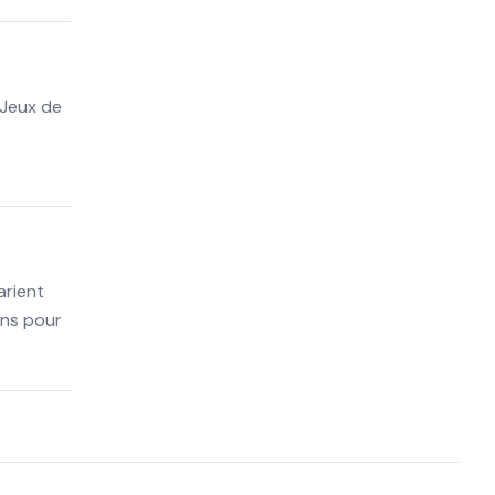
 Jeux de
arient
ons pour