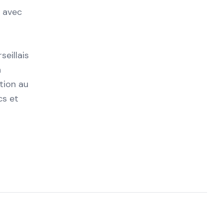
s avec
seillais
n
tion au
cs et