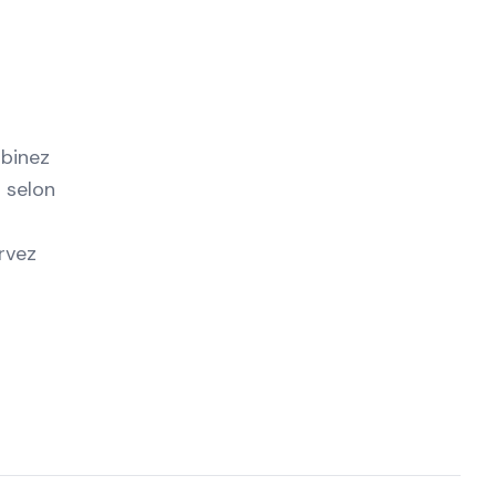
mbinez
 selon
ervez