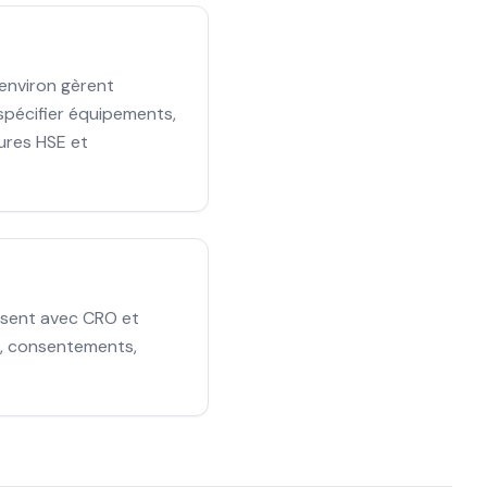
 environ gèrent
 spécifier équipements,
ures HSE et
ssent avec CRO et
es, consentements,