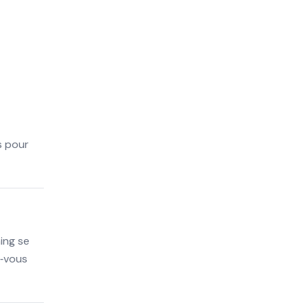
s pour
ing se
z‑vous