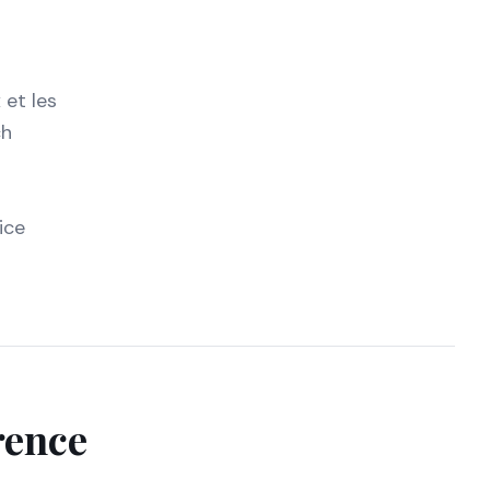
 et les
ch
ice
érence