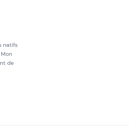
 natifs
à Mon
ant de