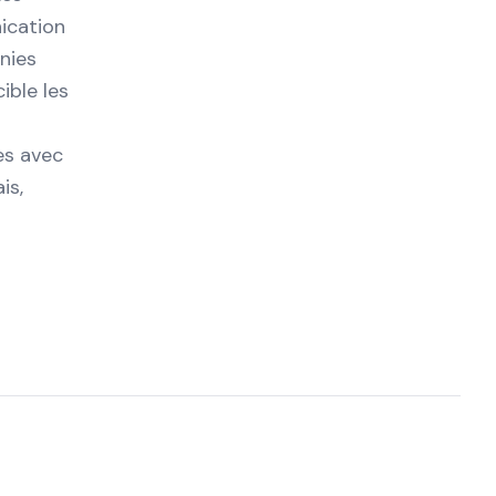
nication
nies
ible les
nes avec
is,