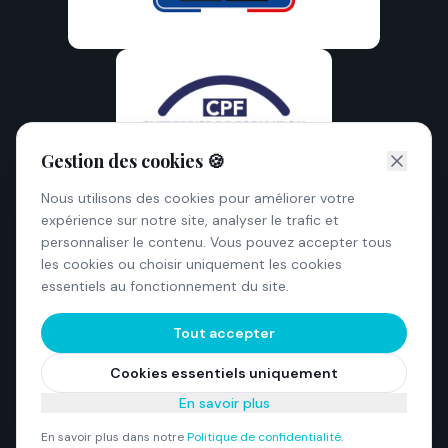
Gestion des cookies 🍪
Nous utilisons des cookies pour améliorer votre
expérience sur notre site, analyser le trafic et
personnaliser le contenu. Vous pouvez accepter tous
les cookies ou choisir uniquement les cookies
essentiels au fonctionnement du site.
Tout accepter
©
2026
Goodjob.fr — Tous droits réservés
Numéro de déclaration d'activité : 84 73 02230 73 (Auvergne-
Cookies essentiels uniquement
Rhône-Alpes)
Mentions légales
Politique de confidentialité
CGV
En savoir plus
Charte de déontologie
Accessibilité Handicap
En savoir plus dans notre
Politique de confidentialité
.