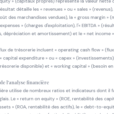
quity » (capitaux propres) représente la valeur nette d
ultat détaille les « revenues » ou « sales » (revenus), 
oût des marchandises vendues), la « gross margin » (
 expenses » (charges d'exploitation), l'« EBITDA » (résu
s, dépréciation et amortissement) et le « net income »
lux de trésorerie incluent « operating cash flow » (flu
, « capital expenditure » ou « capex » (investissements)
 trésorerie disponible) et « working capital » (besoin e
de l'analyse financière
cière utilise de nombreux ratios et indicateurs dont il 
lais. Le « return on equity » (ROE, rentabilité des capi
ssets » (ROA, rentabilité des actifs), le « debt-to-equit