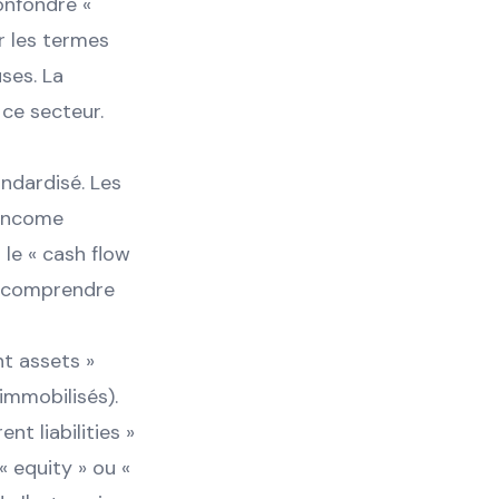
onfondre «
er les termes
ses. La
ce secteur.
andardisé. Les
« income
 le « cash flow
et comprendre
nt assets »
 immobilisés).
nt liabilities »
'« equity » ou «