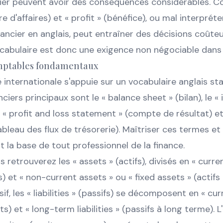
ier peuvent avoir des conséquences considérables. C
re d'affaires) et « profit » (bénéfice), ou mal interprét
nancier en anglais, peut entraîner des décisions coûteu
ocabulaire est donc une exigence non négociable dans 
mptables fondamentaux
 internationale s'appuie sur un vocabulaire anglais st
nciers principaux sont le « balance sheet » (bilan), le 
« profit and loss statement » (compte de résultat) et
bleau des flux de trésorerie). Maîtriser ces termes 
t la base de tout professionnel de la finance.
us retrouverez les « assets » (actifs), divisés en « curre
s) et « non-current assets » ou « fixed assets » (actifs
f, les « liabilities » (passifs) se décomposent en « curre
s) et « long-term liabilities » (passifs à long terme). L