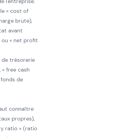
e l'entreprise.
le « cost of
marge brute),
ltat avant
 ou « net profit
x de trésorerie
, « free cash
n fonds de
faut connaître
taux propres),
y ratio » (ratio