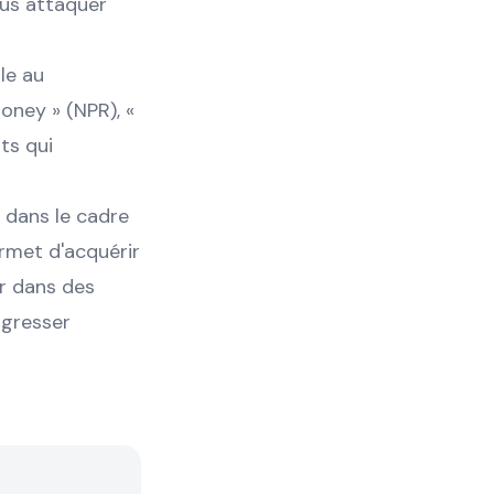
ous attaquer
le au
oney » (NPR), «
ts qui
 dans le cadre
rmet d'acquérir
er dans des
ogresser