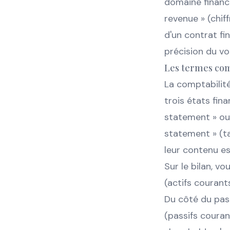
domaine financ
revenue » (chiff
d'un contrat fi
précision du v
Les termes co
La comptabilité
trois états fina
statement » ou 
statement » (ta
leur contenu es
Sur le bilan, vo
(actifs courant
Du côté du passi
(passifs courant