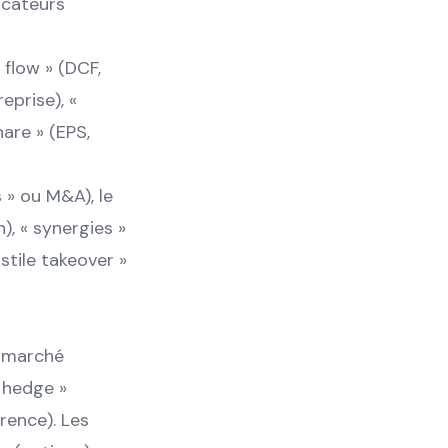
dicateurs
 flow » (DCF,
eprise), «
hare » (EPS,
 » ou M&A), le
), « synergies »
stile takeover »
 (marché
« hedge »
érence). Les