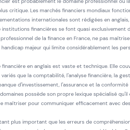
ncier est probablement le domaine professionnel où l
a plus critique. Les marchés financiers mondiaux foncti
glementations internationales sont rédigées en anglais, 
institutions financières se font quasi exclusivement 
 professionnel de la finance en France, ne pas maîtriser
n handicap majeur qui limite considérablement les per
 financière en anglais est vaste et technique. Elle cou
variés que la comptabilité, l'analyse financière, la ges
a banque d'investissement, l'assurance et la conformité
domaines possède son propre lexique spécialisé qu'il 
de maîtriser pour communiquer efficacement avec des
utant plus important que les erreurs de compréhension