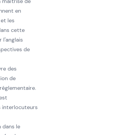
a maîtrise de
onnent en
et les
dans cette
 l'anglais
spectives de
vre des
tion de
 réglementaire.
est
 interlocuteurs
 dans le