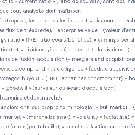
et le « current ratio » (ratio de liquidité) sont des in
ue tout analyste doit maîtriser.
'entreprise, les termes clés incluent « discounted cash
s flux de trésorerie), « enterprise value » (valeur d'entr
gs ratio » (P/E, ratio cours/bénéfice), « earnings per s
tion) et « dividend yield » (rendement du dividende).
ions de fusion-acquisition (« mergers and acquisitions
cifique comprend « due diligence » (audit d'acquisition
leveraged buyout » (LBO, rachat par endettement), « ho
 « goodwill » (survaleur ou écart d'acquisition).
 bancaire et des marchés
anciers ont leur propre terminologie : « bull market »
r market » (marché baissier), « volatility » (volatilité), 
portfolio » (portefeuille), « benchmark » (indice de réf