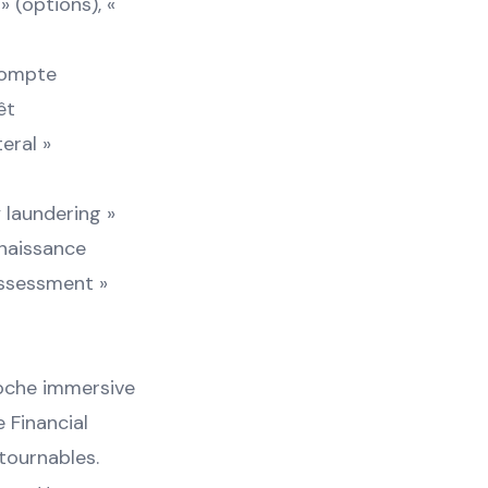
» (options), «
(compte
êt
teral »
 laundering »
nnaissance
 assessment »
roche immersive
e Financial
tournables.