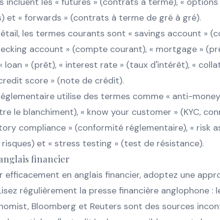
 incluent les « futures » (contrats à terme), « options 
 et « forwards » (contrats à terme de gré à gré).
étail, les termes courants sont « savings account » 
checking account » (compte courant), « mortgage » (pr
 loan » (prêt), « interest rate » (taux d'intérêt), « colla
credit score » (note de crédit).
réglementaire utilise des termes comme « anti-money
tre le blanchiment), « know your customer » (KYC, co
latory compliance » (conformité réglementaire), « risk
risques) et « stress testing » (test de résistance).
anglais financier
r efficacement en anglais financier, adoptez une app
 Lisez régulièrement la presse financière anglophone : l
nomist, Bloomberg et Reuters sont des sources incon