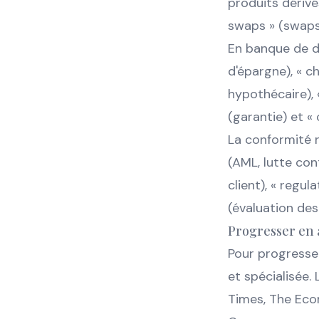
produits dérivés
swaps » (swaps)
En banque de d
d'épargne), « 
hypothécaire), «
(garantie) et « 
La conformité 
(AML, lutte con
client), « regu
(évaluation des 
Progresser en 
Pour progresse
et spécialisée.
Times, The Eco