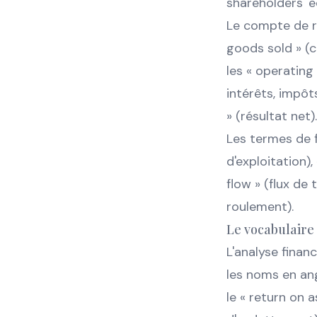
shareholders' e
Le compte de rés
goods sold » (c
les « operating
intérêts, impôt
» (résultat net).
Les termes de f
d'exploitation)
flow » (flux de
roulement).
Le vocabulaire 
L'analyse finan
les noms en ang
le « return on a