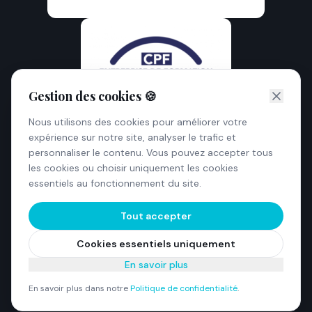
Gestion des cookies 🍪
Nous utilisons des cookies pour améliorer votre
expérience sur notre site, analyser le trafic et
personnaliser le contenu. Vous pouvez accepter tous
les cookies ou choisir uniquement les cookies
essentiels au fonctionnement du site.
Tout accepter
©
2026
Goodjob.fr — Tous droits réservés
Numéro de déclaration d'activité : 84 73 02230 73 (Auvergne-
Cookies essentiels uniquement
Rhône-Alpes)
Mentions légales
Politique de confidentialité
CGV
En savoir plus
Charte de déontologie
Accessibilité Handicap
En savoir plus dans notre
Politique de confidentialité
.